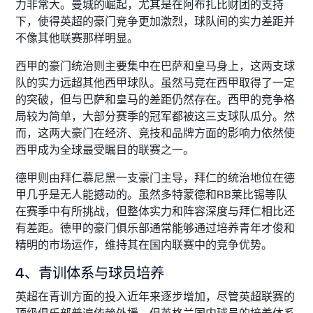
力非常大。曼城的崛起，尤其是在阿布扎比财团的支持
下，使得英超的豪门竞争更加激烈，球队间的实力差距并
不像其他联赛那样明显。
西甲的豪门统治则主要集中在巴萨和皇马身上，这两支球
队的实力远超其他西甲球队。虽然马竞在西甲取得了一定
的突破，但与巴萨和皇马的差距仍然存在。西甲的竞争格
局较为简单，大部分赛季的冠军都被这三支球队瓜分。然
而，这两大豪门在经济、竞技和品牌方面的影响力依然使
西甲成为全球最受瞩目的联赛之一。
德甲则由拜仁慕尼黑一支豪门主导，拜仁的统治地位在德
甲几乎是无人能撼动的。虽然多特蒙德和RB莱比锡等队
在赛季中有所挑战，但整体实力和阵容深度与拜仁相比还
有差距。德甲的豪门俱乐部通常能够通过培养青年才俊和
精明的市场运作，维持其在国内联赛中的竞争优势。
4、青训体系与球员培养
英超在青训方面的投入近年来逐步增加，尽管英超联赛的