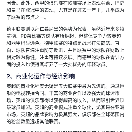
因素。此外，西甲的俱乐部在欧洲赛场上表现强劲，巴萨
和皇马在欧冠中的表现，尤其是在过去十年里，几乎成为
了联赛的亮点之一。
德甲联赛则以拜仁慕尼黑的强势为代表，虽然近年来多特
蒙德、RB莱比锡等球队有所崛起，但整体竞争力较英超
和西甲稍显逊色。德甲联赛的特点是战术打法简洁、直
白，球队普遍注重防守反击，并且联赛中的球队在财政上
相对较为稳健，注重可持续发展。而德甲的球队在青训方
面的投入也使得其培养了一大批优秀的年轻球员。
2、商业化运作与经济影响
英超的商业化程度无疑是五大联赛中最为先进的。通过巨
额的电视转播合同、丰富的商业合作以及强大的球迷市
场，英超的俱乐部得以获得超高的收入，从而吸引世界顶
级球员加盟。英超的商业模式注重全球化，尤其是在亚洲
市场，英超的品牌影响力极其强大，俱乐部在全球范围内
的粉丝数量远超其他联赛。