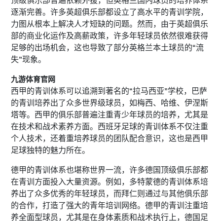
顶级俱乐部普遍依赖外援，但英格兰国内球员的培养体系
逐渐完善。许多英超俱乐部都设立了高水平的青训学院，
力图从根本上解决人才短缺的问题。然而，由于英超俱乐
部的商业化运作及高薪政策，许多年轻球员依然很难获得
足够的出场机会，这也导致了部分英格兰本土球员的“流
失”现象。
九游体育官网
西甲的青训体系可以追溯到著名的“拉马西亚”学校，巴萨
的青训培养出了众多世界级球员，如梅西、哈维、伊涅斯
塔等。西甲的俱乐部普遍注重青少年球员的培养，尤其是
在技术和战术素养方面。西班牙足球的青训体系不仅注重
个人技术，还着重培养球员的团队配合意识，这也是西甲
足球独特的魅力所在。
德甲的青训体系也堪称世界一流，许多德国顶级俱乐部都
在青训方面投入大量资源。例如，多特蒙德的青训体系培
养出了众多优秀的年轻球员，而拜仁则通过与其他俱乐部
的合作，打造了强大的青年培训网络。德甲的青训注重培
养全面型球员，尤其是在身体素质和战术执行上，德国足