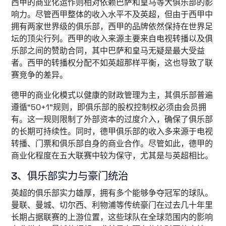
西甲的商业化运作则相对依赖巴萨和皇马等大俱乐部的影
响力。尽管西甲整体的收入水平不及英超，但由于西甲中
拥有两家世界级的俱乐部，西甲的品牌依然保持在世界足
坛的顶尖行列。西甲的收入来源主要来自电视转播以及俱
乐部之间的赞助合同，其中巴萨和皇马无疑是最大受益
者。西甲的转播权分配不如英超那样平衡，这也导致了联
赛竞争的差异。
德甲的商业化模式以健康的财政管理为主，其俱乐部普遍
遵循“50+1”规则，即俱乐部的股权控制权必须由会员拥
有。这一规则限制了外部资本的过度介入，确保了俱乐部
的长期可持续性。同时，德甲俱乐部的收入多来源于电视
转播、门票和俱乐部自身的商业合作。尽管如此，德甲的
商业化程度在五大联赛中较为保守，尤其是与英超相比。
3、俱乐部实力与豪门统治
英超的俱乐部实力雄厚，拥有多个能够争夺冠军的球队。
曼联、曼城、切尔西、利物浦等传统豪门在过去几十年里
长期占据联赛的上游位置，这些球队在全球范围内的影响