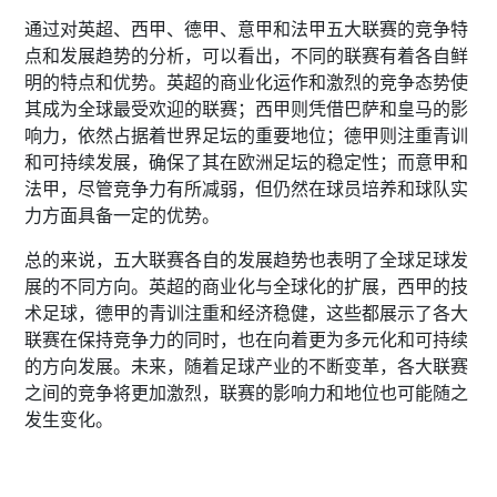
通过对英超、西甲、德甲、意甲和法甲五大联赛的竞争特
点和发展趋势的分析，可以看出，不同的联赛有着各自鲜
明的特点和优势。英超的商业化运作和激烈的竞争态势使
其成为全球最受欢迎的联赛；西甲则凭借巴萨和皇马的影
响力，依然占据着世界足坛的重要地位；德甲则注重青训
和可持续发展，确保了其在欧洲足坛的稳定性；而意甲和
法甲，尽管竞争力有所减弱，但仍然在球员培养和球队实
力方面具备一定的优势。
总的来说，五大联赛各自的发展趋势也表明了全球足球发
展的不同方向。英超的商业化与全球化的扩展，西甲的技
术足球，德甲的青训注重和经济稳健，这些都展示了各大
联赛在保持竞争力的同时，也在向着更为多元化和可持续
的方向发展。未来，随着足球产业的不断变革，各大联赛
之间的竞争将更加激烈，联赛的影响力和地位也可能随之
发生变化。