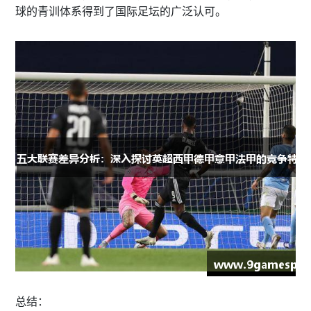
球的青训体系得到了国际足坛的广泛认可。
总结：